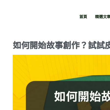
跳
至
歐陽立中爆文學
主
院
首頁
精選文
要
你的專業值得被看見
內
容
如何開始故事創作？試試