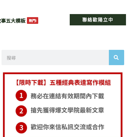
聯絡歐陽立中
故事五大模板
熱門!
搜
尋