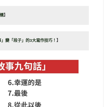
構
】
事」變「段子」的3大寫作技巧！
】