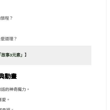
的旅程？
什麼道理？
「故事3元素」
】
典動畫
句話的神奇魔力。
喜愛。
常幸福。