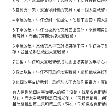
3.直到有一天，安迪得到新的玩具，是一個太空戰
4.幸運的是，牛仔想到一個辦法，他設下圈套，讓太
5.不幸的是，牛仔也被其他玩具丟出窗外，來到壞
解玩具，而他打算要炸掉太空戰警。
6.幸運的是，其他玩具早已對壞男孩不滿，牛仔為了
孩，並且想辦法救出太空戰警。
7.最後，牛仔和太空戰警都成功逃出壞男孩的手掌心
8.從此以後，牛仔不再忌妒太空戰警，還和他成為好
9.這個故事告訴我們，忌妒別人不會使你更富有，真
有人猜到這個故事從哪來的嗎？沒錯，就是皮克斯動
胡迪，而太空戰警則是巴斯光年。「玩具總動員」創
且陸續推出第二集和第三集。現在，你知道皮克斯動