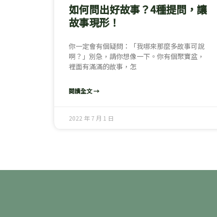
如何問出好故事？4種提問，讓
故事現形！
你一定會有個疑問：「我哪來那麼多故事可說
啊？」別急，請你想像一下。你有個聚寶盆，
裡面有滿滿的故事，怎
閱讀全文 →
2022 年 7 月 1 日