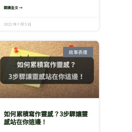
閱讀全文 →
2022 年 7 月 5 日
故事表達
如何累積寫作靈感？3步驟讓靈
感站在你這邊！