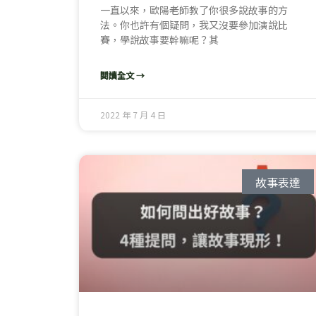
一直以來，歐陽老師教了你很多說故事的方
法。你也許有個疑問，我又沒要參加演說比
賽，學說故事要幹嘛呢？其
閱讀全文 →
2022 年 7 月 4 日
故事表達