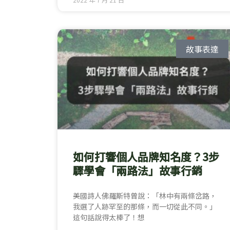
故事表達
如何打響個人品牌知名度？3步
驟學會「兩路法」故事行銷
美國詩人佛羅斯特曾說：「林中有兩條岔路，
我選了人跡罕至的那條，而一切從此不同。」
這句話說得太棒了！想