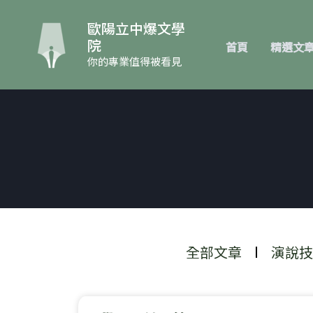
跳
至
歐陽立中爆文學
主
院
首頁
精選文
要
你的專業值得被看見
內
容
全部文章
演說技