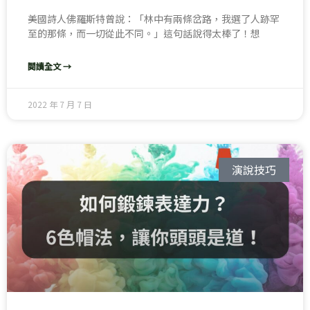
美國詩人佛羅斯特曾說：「林中有兩條岔路，我選了人跡罕
至的那條，而一切從此不同。」這句話說得太棒了！想
閱讀全文 →
2022 年 7 月 7 日
演說技巧