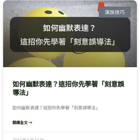
頁
頁
頁
頁
面
面
面
面
演說技巧
如何幽默表達？這招你先學著「刻意誤
導法」
如何幽默表達？這招你先學著「刻意誤導法」
閱讀全文 →
2022 年 7 月 17 日