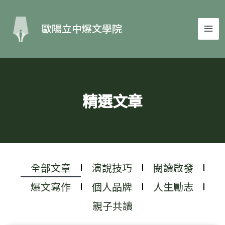
跳
MA
至
歐陽立中爆文學院
主
ME
要
內
容
精選文章
全部文章
演說技巧
閱讀啟發
爆文寫作
個人品牌
人生勵志
親子共讀