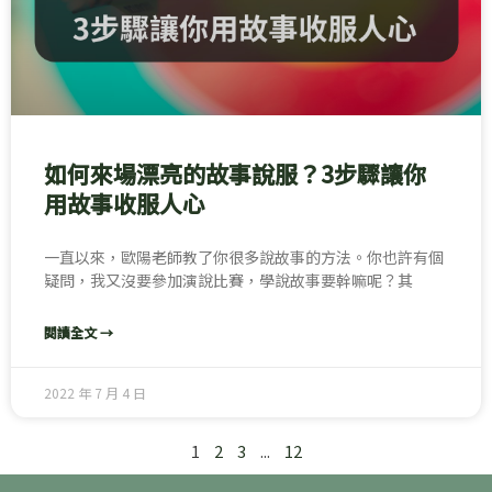
如何來場漂亮的故事說服？3步驟讓你
用故事收服人心
一直以來，歐陽老師教了你很多說故事的方法。你也許有個
疑問，我又沒要參加演說比賽，學說故事要幹嘛呢？其
閱讀全文 →
2022 年 7 月 4 日
1
2
3
...
12