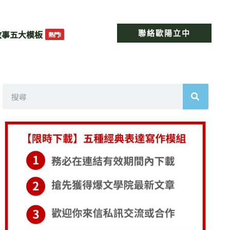
聯絡歐陽立中
故事五大模板
熱門!
搜
尋