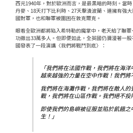
西元1940年，對於歐洲而言，是最黑暗的時刻。當
丹麥、18天打下比利時、27天擊潰波蘭、連擁有強
國對軍，也和聯軍被圍困在敦克爾克。
眼看全歐洲都將陷入希特勒的魔掌中，老天給了聯軍
功撤出33萬多人。但即便如此，全英國仍瀰漫著一
國發表了一段演講〈我們將戰鬥到底〉：
「我們將在法國作戰，我們將在海洋
越來越強的力量在空中作戰！我們將
我們將在海灘作戰，我們將在敵人的
戰，我們將在山區作戰。我們絕不投
即使我們的島嶼被征服並陷於飢餓之
生！」