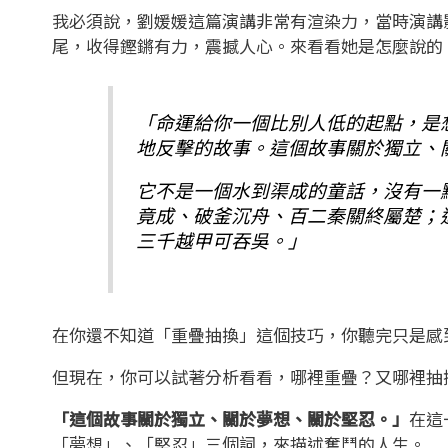
我必須說，劉媛媛這篇演講非常有渲染力，當時演講
尾，收得鏗鏘有力，震撼人心。來看看她是怎麼說的
「命運給你一個比別人低的起點，是
地反擊的故事。這個故事關於獨立、
它不是一個水到渠成的童話，沒有一
竟成、破釜沉舟、百二秦關終屬楚；
三千越甲可吞吳。」
在你還不知道「重疊抽換」這個技巧，你聽完只是感
但現在，你可以試著分析看看，哪裡重疊？又哪裡抽
「這個故事關於獨立、關於夢想、關於堅忍。」
在這
「夢想」、「堅忍」三個詞，來描述奮鬥的人生。