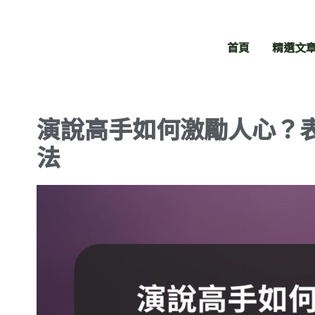
跳
至
歐陽立中爆文學
主
院
首頁
精選文
要
你的專業值得被看見
內
容
演說高手如何激勵人心？
法