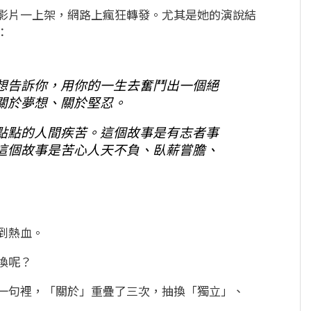
影片一上架，網路上瘋狂轉發。尤其是她的演說結
：
想告訴你，用你的一生去奮鬥出一個絕
關於夢想、關於堅忍。
點點的人間疾苦。這個故事是有志者事
這個故事是苦心人天不負、臥薪嘗膽、
到熱血。
換呢？
一句裡，「關於」重疊了三次，抽換「獨立」、