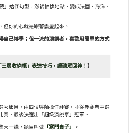
戰」這個句型，然後抽換地點，變成法國、海洋、
，但你的心就是跟著震盪起來。
得自己博學；但一流的演講者，喜歡用簡單的方式
「三層收納櫃」表達技巧，讓聽眾回神！
】
？
選秀節目，由四位導師擔任評審，並從參賽者中選
比賽，最後決選出「超級演說家」冠軍。
驚天一講，題目叫做
「寒門貴子」
。