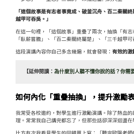
「這個故事是有志者事竟成、破釜沉舟、百二秦關終
越甲可吞吳。」
在這一句裡，「這個故事」重疊了兩次，抽換「有志
「臥薪嘗膽」、「百二秦關終屬楚」、「三千越甲可
這段演講內容你自己多念幾遍，就會發現：
有效的激
【延伸閱讀：
為什麼別人聽不懂你說的話？你需要
如何內化「重疊抽換」，提升激勵
我常受各校邀約，對學生進行激勵演講。除了熱血的
理。常常我自己講完都忘了，但那些話卻深深迴盪在
比方有次我看見學生的回饋單上寫：「聽完歐陽老師