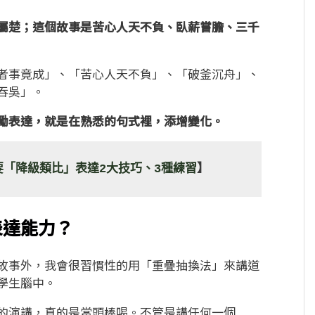
屬楚；這個故事是苦心人天不負、臥薪嘗膽、三千
者事竟成」、「苦心人天不負」、「破釜沉舟」、
吞吳」。
勵表達，就是在熟悉的句式裡，添增變化。
「降級類比」表達2大技巧、3種練習
】
表達能力？
故事外，我會很習慣性的用「重疊抽換法」來講道
學生腦中。
的演講，真的是當頭棒喝。不管是講任何一個