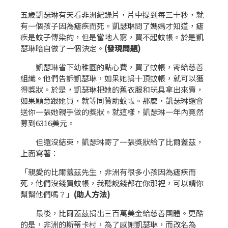
五歲凱瑟琳有天看非洲紀錄片，片中提到每三十秒，就
有一個孩子因為瘧疾而死。凱瑟琳問了媽媽才知道，瘧
疾是蚊子傳染的，但是當地人窮，買不起蚊帳。於是凱
瑟琳暗自做了一個決定。
(
發現問題)
凱瑟琳省下幼稚園的點心費，買了蚊帳，寄給慈善
組織。他們告訴凱瑟琳，如果她捐十頂蚊帳，就可以獲
得獎狀。於是，凱瑟琳把她的舊衣服和玩具拿出來賣，
如果願意跟她買，就等同贊助蚊帳。那麼，凱瑟琳還會
送你一張她親手做的獎狀。就這樣，凱瑟琳一年內竟然
募到6316美元。
但還沒結束，凱瑟琳寄了一張獎狀給了比爾蓋茲，
上面寫著：
「親愛的比爾蓋茲先生，非洲有很多小孩因為瘧疾而
死，他們沒錢買蚊帳，我聽說錢都在你那裡，可以請你
幫幫他們嗎？」
(
助人方法)
最後，比爾蓋茲捐出三百萬美金給慈善團體。更酷
的是，非洲的斯蒂卡村，為了感謝凱瑟琳，而改名為