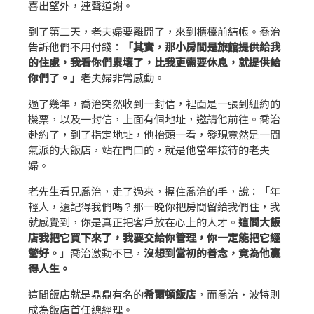
喜出望外，連聲道謝。
到了第二天，老夫婦要離開了，來到櫃檯前結帳。喬治
告訴他們不用付錢：
「其實，那小房間是旅館提供給我
的住處，我看你們累壞了，比我更需要休息，就提供給
你們了。」
老夫婦非常感動。
過了幾年，喬治突然收到一封信，裡面是一張到紐約的
機票，以及一封信，上面有個地址，邀請他前往。喬治
赴約了，到了指定地址，他抬頭一看，發現竟然是一間
氣派的大飯店，站在門口的，就是他當年接待的老夫
婦。
老先生看見喬治，走了過來，握住喬治的手，說：「年
輕人，還記得我們嗎？那一晚你把房間留給我們住，我
就感覺到，你是真正把客戶放在心上的人才。
這間大飯
店我把它買下來了，我要交給你管理，你一定能把它經
營好。
」喬治激動不已，
沒想到當初的善念，竟為他贏
得人生。
這間飯店就是鼎鼎有名的
希爾頓飯店
，而喬治‧波特則
成為飯店首任總經理。