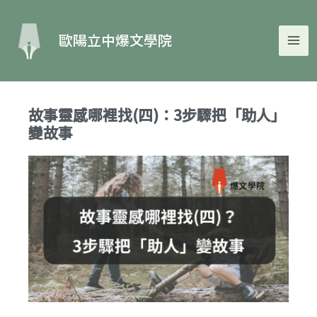
跳
MA
至
歐陽立中爆文學院
主
ME
要
內
容
故事靈感哪裡找(四)：3步驟把「助人」
變故事