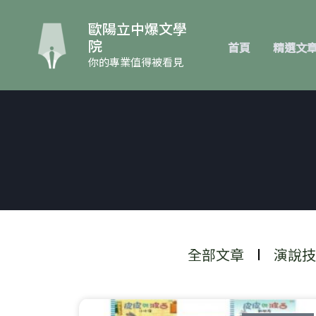
跳
至
歐陽立中爆文學
主
院
首頁
精選文
要
你的專業值得被看見
內
容
全部文章
演說技