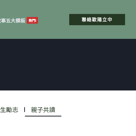
聯絡歐陽立中
故事五大模板
熱門!
生勵志
親子共讀